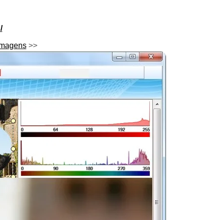
/
imagens
>>