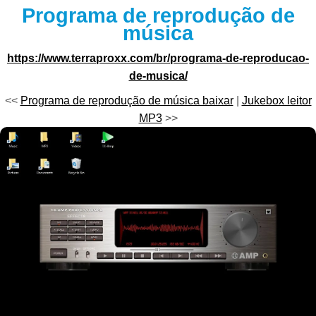
Programa de reprodução de
música
https://www.terraproxx.com/br/programa-de-reproducao-
de-musica/
<<
Programa de reprodução de música baixar
|
Jukebox leitor
MP3
>>