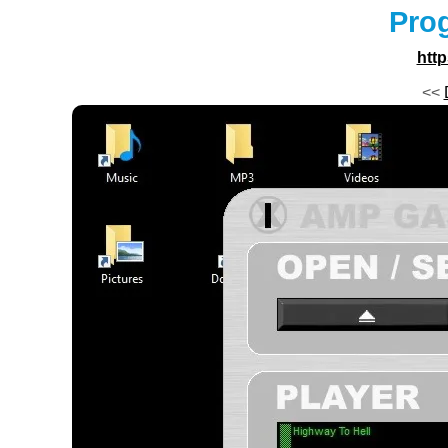
Pro
htt
<<