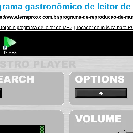
grama gastronômico de leitor de
ps://www.terraproxx.com/br/programa-de-reproducao-de-mus
Dolphin programa de leitor de MP3
|
Tocador de música para P