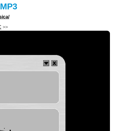
 MP3
ica/
C
>>