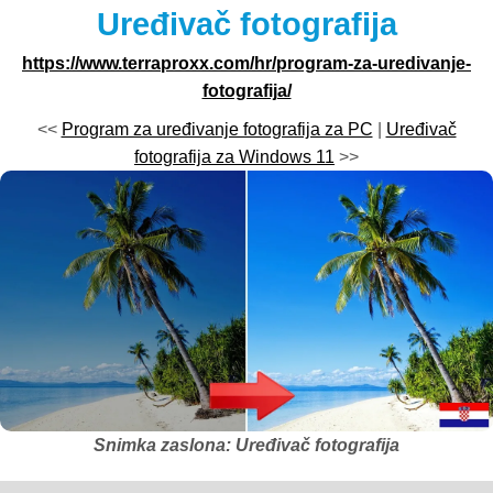
Uređivač fotografija
https://www.terraproxx.com/hr/program-za-uredivanje-
fotografija/
<<
Program za uređivanje fotografija za PC
|
Uređivač
fotografija za Windows 11
>>
Snimka zaslona: Uređivač fotografija