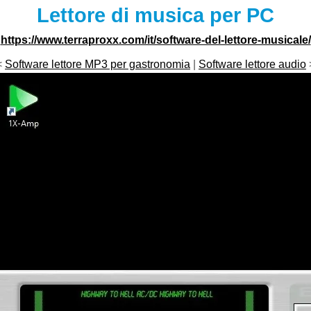
Lettore di musica per PC
https://www.terraproxx.com/it/software-del-lettore-musicale/
<
Software lettore MP3 per gastronomia
|
Software lettore audio