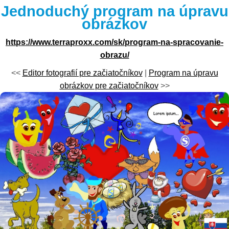
Jednoduchý program na úpravu
obrázkov
https://www.terraproxx.com/sk/program-na-spracovanie-
obrazu/
<<
Editor fotografií pre začiatočníkov
|
Program na úpravu
obrázkov pre začiatočníkov
>>