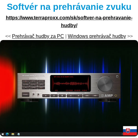
Softvér na prehrávanie zvuku
https://www.terraproxx.com/sk/softver-na-prehravanie-
hudby/
<<
Prehrávač hudby za PC
|
Windows prehrávač hudby
>>