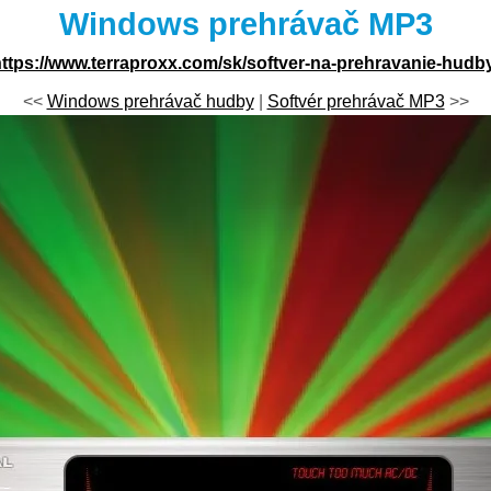
Windows prehrávač MP3
ttps://www.terraproxx.com/sk/softver-na-prehravanie-hudb
<<
Windows prehrávač hudby
|
Softvér prehrávač MP3
>>