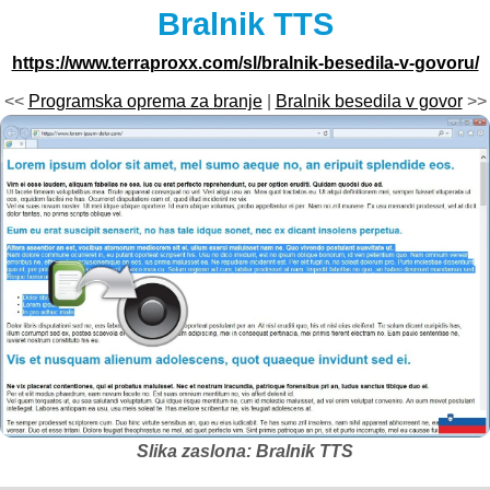
Bralnik TTS
https://www.terraproxx.com/sl/bralnik-besedila-v-govoru/
<<
Programska oprema za branje
|
Bralnik besedila v govor
>>
Slika zaslona: Bralnik TTS