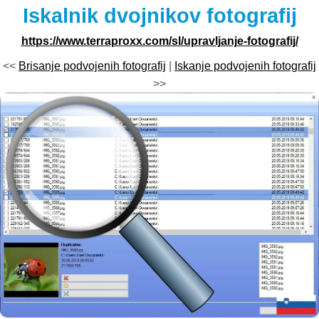
Iskalnik dvojnikov fotografij
https://www.terraproxx.com/sl/upravljanje-fotografij/
<<
Brisanje podvojenih fotografij
|
Iskanje podvojenih fotografij
>>