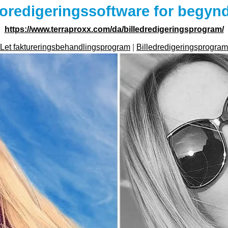
oredigeringssoftware for begyn
https://www.terraproxx.com/da/billedredigeringsprogram/
Let faktureringsbehandlingsprogram
|
Billedredigeringsprogram