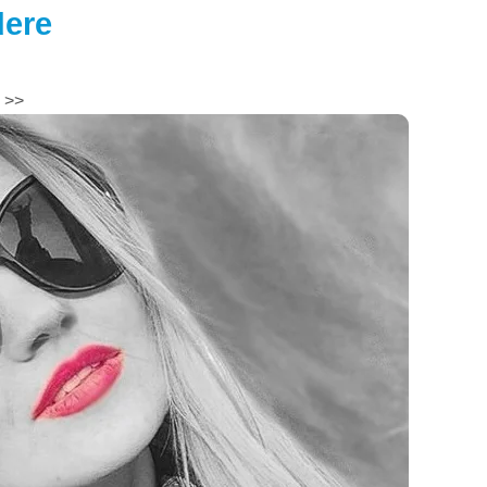
dere
>>