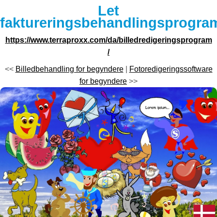
Let
faktureringsbehandlingsprogra
https://www.terraproxx.com/da/billedredigeringsprogram
/
<<
Billedbehandling for begyndere
|
Fotoredigeringssoftware
for begyndere
>>