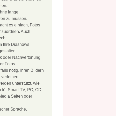
len.
ohne lange
ren zu müssen.
cht es einfach, Fotos
nzuordnen. Auch
echt.
m Ihre Diashows
estalten.
ik oder Nachvertonung
rer Fotos.
falls nötig, Ihren Bildern
 verleihen.
rden unterstützt, wie
n für Smart-TV, PC, CD,
Media Seiten oder
scher Sprache.