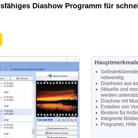
gsfähiges Diashow Programm für schne
Hauptmerkmale
Selbsterklärend
notwendig.
Diashows aus kom
Aktuelle und mo
werden unterstütz
Diashow mit Mus
Erstellen von Vo
Bestens für Anfä
Integrierte Bildb
Programm, Hilfe 