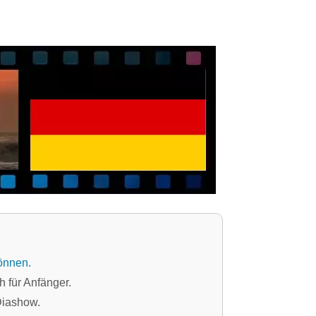
önnen.
h für Anfänger.
Diashow.