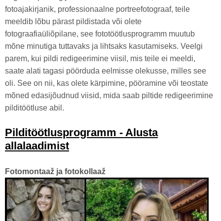
fotoajakirjanik, professionaalne portreefotograaf, teile
meeldib lõbu pärast pildistada või olete
fotograafiaüliõpilane, see fototöötlusprogramm muutub
mõne minutiga tuttavaks ja lihtsaks kasutamiseks. Veelgi
parem, kui pildi redigeerimine viisil, mis teile ei meeldi,
saate alati tagasi pöörduda eelmisse olekusse, milles see
oli. See on nii, kas olete kärpimine, pööramine või teostate
mõned edasijõudnud viisid, mida saab piltide redigeerimine
pilditöötluse abil.
Pilditöötlusprogramm - Alusta
allalaadimist
Fotomontaaž ja fotokollaaž