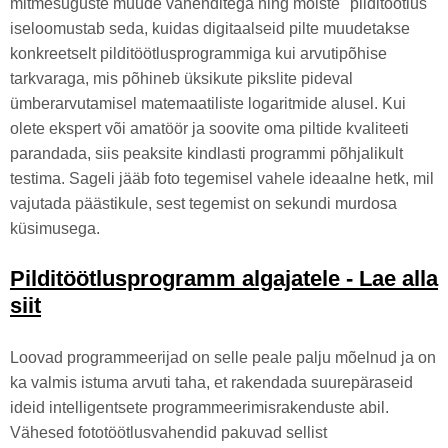
mitmesuguste muude vahenditega ning mõiste "pilditöötlus"
iseloomustab seda, kuidas digitaalseid pilte muudetakse
konkreetselt pilditöötlusprogrammiga kui arvutipõhise
tarkvaraga, mis põhineb üksikute pikslite pideval
ümberarvutamisel matemaatiliste logaritmide alusel. Kui
olete ekspert või amatöör ja soovite oma piltide kvaliteeti
parandada, siis peaksite kindlasti programmi põhjalikult
testima. Sageli jääb foto tegemisel vahele ideaalne hetk, mil
vajutada päästikule, sest tegemist on sekundi murdosa
küsimusega.
Pilditöötlusprogramm algajatele - Lae alla
siit
Loovad programmeerijad on selle peale palju mõelnud ja on
ka valmis istuma arvuti taha, et rakendada suurepäraseid
ideid intelligentsete programmeerimisrakenduste abil.
Vähesed fototöötlusvahendid pakuvad sellist