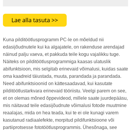
Kuna pilditöötlusprogramm PC-le on mõeldud nii
edasijõudnutele kui ka algajatele, on rakenduse arendajad
näinud palju vaeva, et pakkuda teile kogu vajalikku tuge.
Näiteks on pilditöötlusprogrammiga kaasas ulatuslik
abifunktsioon, mis selgitab erinevaid võimalusi, kuidas saate
oma kaadreid täiustada, muuta, parandada ja parandada.
Need abifunktsioonid on kättesaadavad, kui kasutate
pilditöötlustarkvara erinevaid tööriistu. Veelgi parem on see,
et on olemas mõned õppevideod, millele saate juurdepääsu,
mis näitavad teile edasijõudnute võimalusi fotode muutmine
reaalajas, mida on hea teada, kui te ei ole kunagi varem
kasutanud radiaalefekte, morpitud pildifunktsioone või
partiiprotsesse fototöötlusprogrammis. Ühesõnaga, see