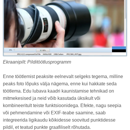
Ekraanipilt: Pilditöötlusprogramm
Enne töötlemist peaksite eelnevalt selgeks tegema, milline
peaks foto lõpuks välja nägema, enne kui hakkate seda
töötlema. Edu lubava kaadri kaunistamise tehnikad on
mitmekesised ja neid võib kasutada üksikult või
kombineeritult teiste funktsioonidega. Efekte, nagu seepia
või pehmendamine või EXIF-teabe saamine, saab
integreerida ligikaudu kõikidesse soovitud punktidesse
pildil, et teatud punkte graafiliselt rõhutada.