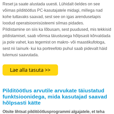
Reset ja saate alustada uuesti. Lühidalt öeldes on see
võimas pilditöötlus PC-kasutajatele midagi, millega nad
kohe tuttavaks saavad, sest see on igas arendusetapis
loodud operatsioonisüsteemi silmas pidades.
Pildistamine on siis ka lõbusam, sest puudused, mis tekkisid
pildistamisel, saab võimsa täiustusega hõlpsasti kõrvaldada
ja pole vahet, kas tegemist on makro- või maastikufotoga,
sest nii lainurk- kui ka portreefoto puhul saab pidevalt häid
tulemusi saavutada.
Pilditöötlus arvutile arvukate täiustatud
funktsioonidega, mida kasutajad saavad
hõlpsasti kätte
Otsite lihtsat pilditöötlusprogrammi algajatele, et teha