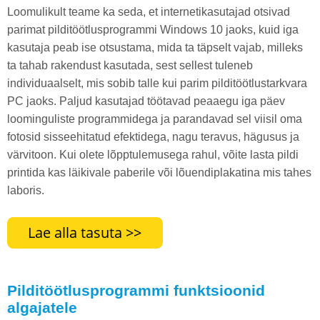
Loomulikult teame ka seda, et internetikasutajad otsivad
parimat pilditöötlusprogrammi Windows 10 jaoks, kuid iga
kasutaja peab ise otsustama, mida ta täpselt vajab, milleks
ta tahab rakendust kasutada, sest sellest tuleneb
individuaalselt, mis sobib talle kui parim pilditöötlustarkvara
PC jaoks. Paljud kasutajad töötavad peaaegu iga päev
loominguliste programmidega ja parandavad sel viisil oma
fotosid sisseehitatud efektidega, nagu teravus, hägusus ja
värvitoon. Kui olete lõpptulemusega rahul, võite lasta pildi
printida kas läikivale paberile või lõuendiplakatina mis tahes
laboris.
Pilditöötlusprogrammi funktsioonid
algajatele