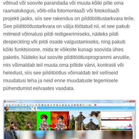
võtnud või soovite parandada või muuta kõiki pilte oma
raamatukogus, võib-olla fotomontaaži või fotokollaaži
projekti jaoks, siis see rakendus on pilditöötlustarkvara teile.
See pilditöötlustarkvara on välja töötatud nii, et see pakub
mitmeid võimalusi pildi redigeerimiseks, näiteks pildi
despeckling või pildi osade valgustamiseks, ning pakub
kõiki funktsioone, mida te võiksite kunagi soovida ühes
paketis. Näiteks kui soovite pilditöötlusprogrammi arvutile,
mis võimaldab teil muuta oma piltide värvi, kontrasti või
heledust, siis see pilditöötlus võimaldab teil selliseid
muudatusi teha ja neid enne muudatuste tegemisele
pühendumist eelvaates vaadata.