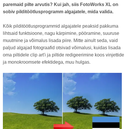
paremaid pilte arvutis? Kui jah, siis FotoWorks XL on
sobiv pilditöötlusprogramm algajatele, mida valida.
Kõik pilditöötlusprogrammid algajatele peaksid pakkuma
lihtsaid funktsioone, nagu kärpimine, pööramine, suuruse
muutmine ja võimalus lisada piire. Mitte ainult seda, vaid
paljud algajad fotograafid otsivad võimalusi, kuidas lisada
oma piltidele clip art'i ja piltide redigeerimine koos vinjettide
ja monokroomsete efektidega, muu hulgas.