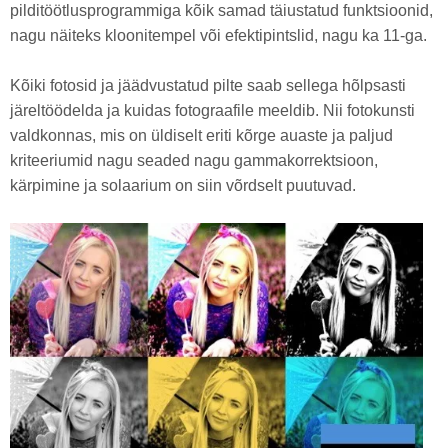
pilditöötlusprogrammiga kõik samad täiustatud funktsioonid,
nagu näiteks kloonitempel või efektipintslid, nagu ka 11-ga.
Kõiki fotosid ja jäädvustatud pilte saab sellega hõlpsasti
järeltöödelda ja kuidas fotograafile meeldib. Nii fotokunsti
valdkonnas, mis on üldiselt eriti kõrge auaste ja paljud
kriteeriumid nagu seaded nagu gammakorrektsioon,
kärpimine ja solaarium on siin võrdselt puutuvad.