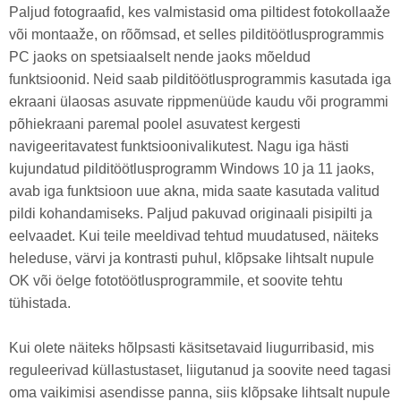
Paljud fotograafid, kes valmistasid oma piltidest fotokollaaže
või montaaže, on rõõmsad, et selles pilditöötlusprogrammis
PC jaoks on spetsiaalselt nende jaoks mõeldud
funktsioonid. Neid saab pilditöötlusprogrammis kasutada iga
ekraani ülaosas asuvate rippmenüüde kaudu või programmi
põhiekraani paremal poolel asuvatest kergesti
navigeeritavatest funktsioonivalikutest. Nagu iga hästi
kujundatud pilditöötlusprogramm Windows 10 ja 11 jaoks,
avab iga funktsioon uue akna, mida saate kasutada valitud
pildi kohandamiseks. Paljud pakuvad originaali pisipilti ja
eelvaadet. Kui teile meeldivad tehtud muudatused, näiteks
heleduse, värvi ja kontrasti puhul, klõpsake lihtsalt nupule
OK või öelge fototöötlusprogrammile, et soovite tehtu
tühistada.
Kui olete näiteks hõlpsasti käsitsetavaid liugurribasid, mis
reguleerivad küllastustaset, liigutanud ja soovite need tagasi
oma vaikimisi asendisse panna, siis klõpsake lihtsalt nupule