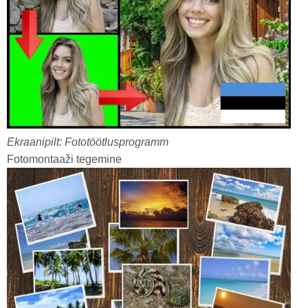
Ekraanipilt: Fototöötlusprogramm
Fotomontaaži tegemine