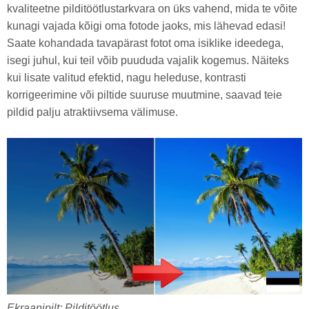
kvaliteetne pilditöötlustarkvara on üks vahend, mida te võite
kunagi vajada kõigi oma fotode jaoks, mis lähevad edasi!
Saate kohandada tavapärast fotot oma isiklike ideedega,
isegi juhul, kui teil võib puududa vajalik kogemus. Näiteks
kui lisate valitud efektid, nagu heleduse, kontrasti
korrigeerimine või piltide suuruse muutmine, saavad teie
pildid palju atraktiivsema välimuse.
Ekraanipilt: Pilditöötlus