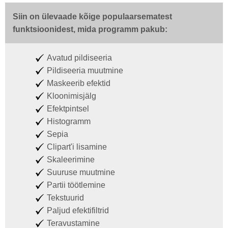
Siin on ülevaade kõige populaarsematest
funktsioonidest, mida programm pakub:
Avatud pildiseeria
Pildiseeria muutmine
Maskeerib efektid
Kloonimisjälg
Efektpintsel
Histogramm
Sepia
Clipart'i lisamine
Skaleerimine
Suuruse muutmine
Partii töötlemine
Tekstuurid
Paljud efektifiltrid
Teravustamine