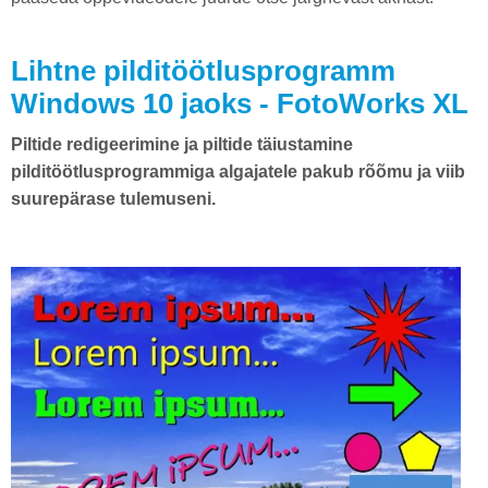
Lihtne pilditöötlusprogramm
Windows 10 jaoks - FotoWorks XL
Piltide redigeerimine ja piltide täiustamine
pilditöötlusprogrammiga algajatele pakub rõõmu ja viib
suurepärase tulemuseni.