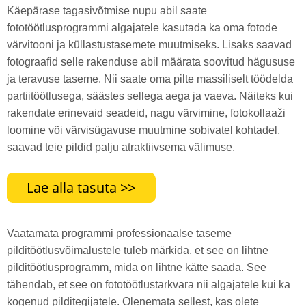
Käepärase tagasivõtmise nupu abil saate
fototöötlusprogrammi algajatele kasutada ka oma fotode
värvitooni ja küllastustasemete muutmiseks. Lisaks saavad
fotograafid selle rakenduse abil määrata soovitud hägususe
ja teravuse taseme. Nii saate oma pilte massiliselt töödelda
partiitöötlusega, säästes sellega aega ja vaeva. Näiteks kui
rakendate erinevaid seadeid, nagu värvimine, fotokollaaži
loomine või värvisügavuse muutmine sobivatel kohtadel,
saavad teie pildid palju atraktiivsema välimuse.
Vaatamata programmi professionaalse taseme
pilditöötlusvõimalustele tuleb märkida, et see on lihtne
pilditöötlusprogramm, mida on lihtne kätte saada. See
tähendab, et see on fototöötlustarkvara nii algajatele kui ka
kogenud pilditegijatele. Olenemata sellest, kas olete