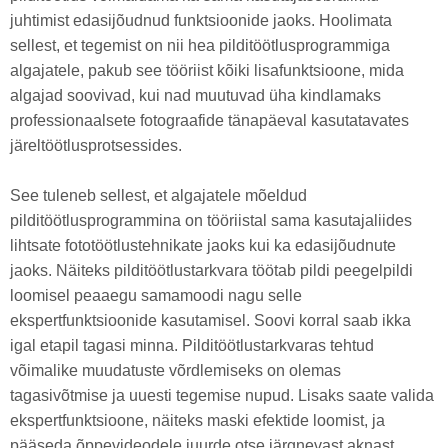
juhtimist edasijõudnud funktsioonide jaoks. Hoolimata
sellest, et tegemist on nii hea pilditöötlusprogrammiga
algajatele, pakub see tööriist kõiki lisafunktsioone, mida
algajad soovivad, kui nad muutuvad üha kindlamaks
professionaalsete fotograafide tänapäeval kasutatavates
järeltöötlusprotsessides.
See tuleneb sellest, et algajatele mõeldud
pilditöötlusprogrammina on tööriistal sama kasutajaliides
lihtsate fototöötlustehnikate jaoks kui ka edasijõudnute
jaoks. Näiteks pilditöötlustarkvara töötab pildi peegelpildi
loomisel peaaegu samamoodi nagu selle
ekspertfunktsioonide kasutamisel. Soovi korral saab ikka
igal etapil tagasi minna. Pilditöötlustarkvaras tehtud
võimalike muudatuste võrdlemiseks on olemas
tagasivõtmise ja uuesti tegemise nupud. Lisaks saate valida
ekspertfunktsioone, näiteks maski efektide loomist, ja
pääseda õppevideodele juurde otse järgnevast aknast.