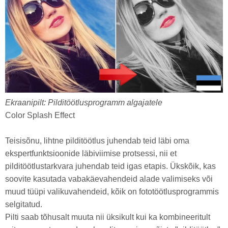
Ekraanipilt: Pilditöötlusprogramm algajatele
Color Splash Effect
Teisisõnu, lihtne pilditöötlus juhendab teid läbi oma
ekspertfunktsioonide läbiviimise protsessi, nii et
pilditöötlustarkvara juhendab teid igas etapis. Ükskõik, kas
soovite kasutada vabakäevahendeid alade valimiseks või
muud tüüpi valikuvahendeid, kõik on fototöötlusprogrammis
selgitatud.
Pilti saab tõhusalt muuta nii üksikult kui ka kombineeritult