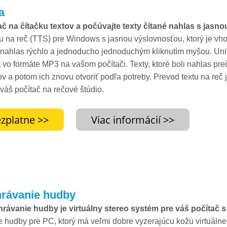
a
č na čítačku textov a počúvajte texty čítané nahlas s jasn
u na reč (TTS) pre Windows s jasnou výslovnosťou, ktorý je vhod
 nahlas rýchlo a jednoducho jednoduchým kliknutím myšou. Unive
t vo formáte MP3 na vašom počítači. Texty, ktoré boli nahlas p
ov a potom ich znovu otvoriť podľa potreby. Prevod textu na reč
váš počítač na rečové štúdio.
hrávanie hudby
ehrávanie hudby je virtuálny stereo systém pre váš počíta
e hudby pre PC, ktorý má veľmi dobre vyzerajúcu kožu virtuálne