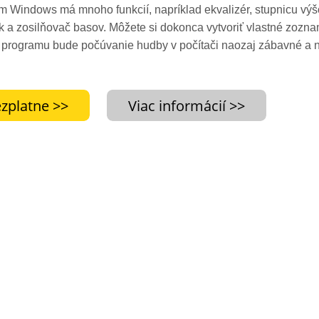
m Windows má mnoho funkcií, napríklad ekvalizér, stupnicu vý
k a zosilňovač basov. Môžete si dokonca vytvoriť vlastné zozna
 programu bude počúvanie hudby v počítači naozaj zábavné a na