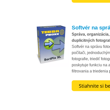
Softvér na sprá
Správa, organizácia, 
duplicitných fotografi
Softvér na správu fot
počítači, jednoduchým
fotografie, triediť fot
poskytuje funkciu na a
filtrovania a triedeni