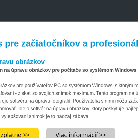
pre začiatočníkov a profesionálo
ravu obrázkov
 na úpravu obrázkov pre počítače so systémom Windows ur
rázkov pre používateľov PC so systémom Windows, s ktorým môž
rafovaní - získať zo svojich snímok maximum. Tento program na ú
oje softvéru na úpravu fotografií. Používatelia s nimi môžu zač
ovať. Ide o softvér na úpravu obrázkov, ktorý poskytuje najle
 a vylepšovaní snímok je to naozaj zábava.