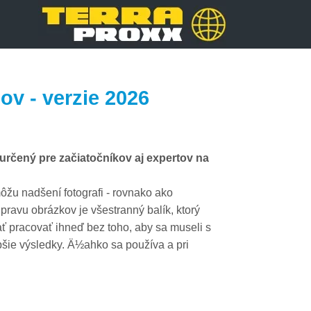
v - verzie 2026
čený pre začiatočníkov aj expertov na
u nadšení fotografi - rovnako ako
pravu obrázkov je všestranný balík, ktorý
ať pracovať ihneď bez toho, aby sa museli s
pšie výsledky. Ä½ahko sa používa a pri