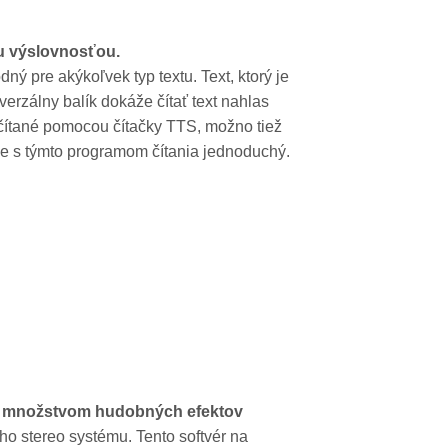
ou výslovnosťou.
ný pre akýkoľvek typ textu. Text, ktorý je
rzálny balík dokáže čítať text nahlas
rečítané pomocou čítačky TTS, možno tiež
 je s týmto programom čítania jednoduchý.
č s množstvom hudobných efektov
ho stereo systému. Tento softvér na