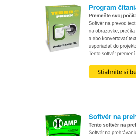
Program čítani
Premeňte svoj počíta
Softvér na prevod text
na obrazovke, prečíta
alebo konvertovať tex
usporiadať do projekt
Tento softvér premení 
Softvér na pre
Tento softvér na pr
Softvér na prehrávani