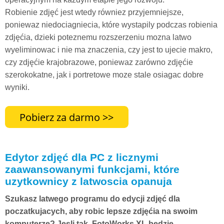
Robienie zdjęć jest wtedy równiez przyjemniejsze,
poniewaz niedociagniecia, które wystapily podczas robienia
zdjęćia, dzieki poteznemu rozszerzeniu mozna latwo
wyeliminowac i nie ma znaczenia, czy jest to ujecie makro,
czy zdjęćie krajobrazowe, poniewaz zarówno zdjęćie
szerokokatne, jak i portretowe moze stale osiagac dobre
wyniki.
Edytor zdjęć dla PC z licznymi
zaawansowanymi funkcjami, które
uzytkownicy z latwoscia opanuja
Szukasz latwego programu do edycji zdjęć dla
poczatkujacych, aby robic lepsze zdjęćia na swoim
komputerze? Jesli tak, FotoWorks XL bedzie