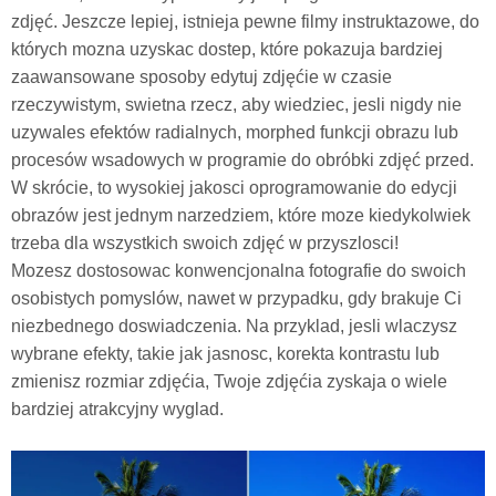
zdjęć. Jeszcze lepiej, istnieja pewne filmy instruktazowe, do
których mozna uzyskac dostep, które pokazuja bardziej
zaawansowane sposoby edytuj zdjęćie w czasie
rzeczywistym, swietna rzecz, aby wiedziec, jesli nigdy nie
uzywales efektów radialnych, morphed funkcji obrazu lub
procesów wsadowych w programie do obróbki zdjęć przed.
W skrócie, to wysokiej jakosci oprogramowanie do edycji
obrazów jest jednym narzedziem, które moze kiedykolwiek
trzeba dla wszystkich swoich zdjęć w przyszlosci!
Mozesz dostosowac konwencjonalna fotografie do swoich
osobistych pomyslów, nawet w przypadku, gdy brakuje Ci
niezbednego doswiadczenia. Na przyklad, jesli wlaczysz
wybrane efekty, takie jak jasnosc, korekta kontrastu lub
zmienisz rozmiar zdjęćia, Twoje zdjęćia zyskaja o wiele
bardziej atrakcyjny wyglad.