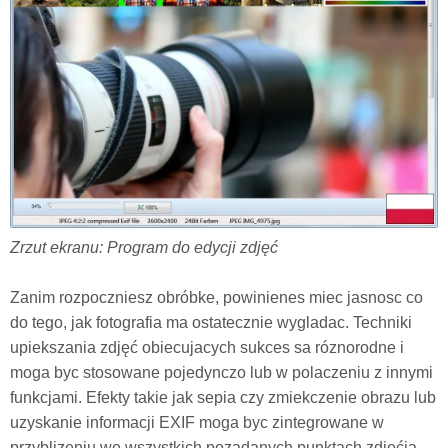
Zrzut ekranu: Program do edycji zdjęć
Zanim rozpoczniesz obróbke, powinienes miec jasnosc co
do tego, jak fotografia ma ostatecznie wygladac. Techniki
upiekszania zdjęć obiecujacych sukces sa róznorodne i
moga byc stosowane pojedynczo lub w polaczeniu z innymi
funkcjami. Efekty takie jak sepia czy zmiekczenie obrazu lub
uzyskanie informacji EXIF moga byc zintegrowane w
przyblizeniu we wszystkich pozadanych punktach zdjęćia,