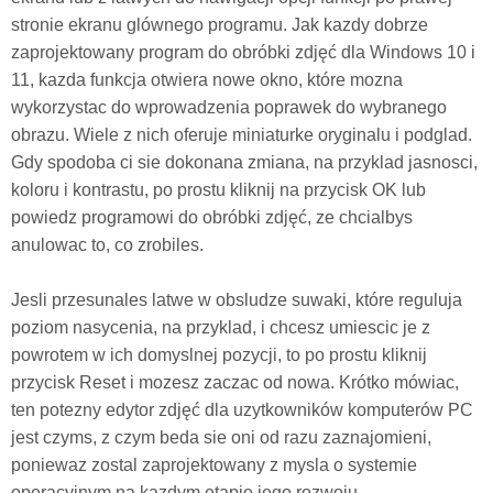
stronie ekranu glównego programu. Jak kazdy dobrze
zaprojektowany program do obróbki zdjęć dla Windows 10 i
11, kazda funkcja otwiera nowe okno, które mozna
wykorzystac do wprowadzenia poprawek do wybranego
obrazu. Wiele z nich oferuje miniaturke oryginalu i podglad.
Gdy spodoba ci sie dokonana zmiana, na przyklad jasnosci,
koloru i kontrastu, po prostu kliknij na przycisk OK lub
powiedz programowi do obróbki zdjęć, ze chcialbys
anulowac to, co zrobiles.
Jesli przesunales latwe w obsludze suwaki, które reguluja
poziom nasycenia, na przyklad, i chcesz umiescic je z
powrotem w ich domyslnej pozycji, to po prostu kliknij
przycisk Reset i mozesz zaczac od nowa. Krótko mówiac,
ten potezny edytor zdjęć dla uzytkowników komputerów PC
jest czyms, z czym beda sie oni od razu zaznajomieni,
poniewaz zostal zaprojektowany z mysla o systemie
operacyjnym na kazdym etapie jego rozwoju.