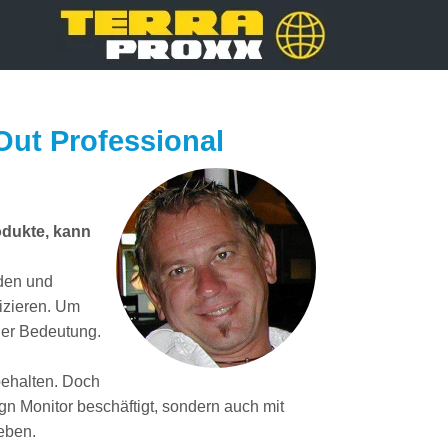
Out Professional
odukte, kann
nden und
izieren. Um
der Bedeutung.
behalten. Doch
n Monitor beschäftigt, sondern auch mit
eben.