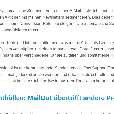
die automatische Segmentierung meiner E-Mail-Liste. Ich kann m
Aktionen mit meinen Newslettern segmentieren. Dies genehmigt 
omit meine Conversion-Raten zu steigern. Die automatische Se
l kategorisieren muss.
en Tools und Internetplattformen, was meine Arbeit als Benutzer
tem verknüpfen, um einen reibungslosen Datenfluss zu gewährl
e Inhalte über verschiedene Kanäle zu teilen und somit meine R
fessional ist der herausragende Kundenservice. Das Support-Te
 ich mich jederzeit an sie wenden und erhalte stets schnelle u
d stellt sicher, dass ich das Beste aus dem Programm herausho
thüllen: MailOut übertrifft andere 