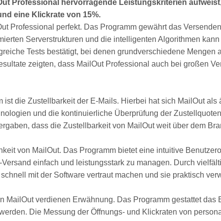
ut Professional hervorragende Leistungskriterien aufweist,
nd eine Klickrate von 15%.
ilOut Professional perfekt. Das Programm gewährt das Versend
mierten Serverstrukturen und die intelligenten Algorithmen kan
greiche Tests bestätigt, bei denen grundverschiedene Mengen a
tate zeigten, dass MailOut Professional auch bei großen Verte
ist die Zustellbarkeit der E-Mails. Hierbei hat sich MailOut als
logien und die kontinuierliche Überprüfung der Zustellquoten 
rgaben, dass die Zustellbarkeit von MailOut weit über dem Bran
chkeit von MailOut. Das Programm bietet eine intuitive Benutzer
r-Versand einfach und leistungsstark zu managen. Durch vielfä
chnell mit der Software vertraut machen und sie praktisch ve
n MailOut verdienen Erwähnung. Das Programm gestattet das Ers
erden. Die Messung der Öffnungs- und Klickraten von personali