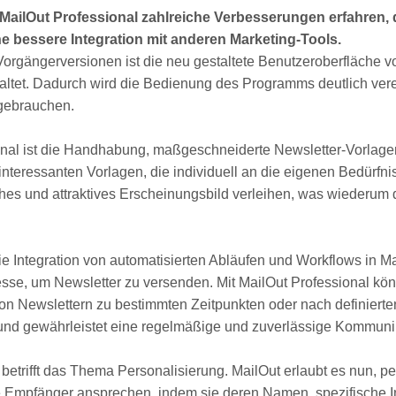
 MailOut Professional zahlreiche Verbesserungen erfahren,
ne bessere Integration mit anderen Marketing-Tools.
Vorgängerversionen ist die neu gestaltete Benutzeroberfläche v
estaltet. Dadurch wird die Bedienung des Programms deutlich ver
 gebrauchen.
onal ist die Handhabung, maßgeschneiderte Newsletter-Vorlagen 
nteressanten Vorlagen, die individuell an die eigenen Bedürf
ches und attraktives Erscheinungsbild verleihen, was wiederum 
e Integration von automatisierten Abläufen und Workflows in Mai
sse, um Newsletter zu versenden. Mit MailOut Professional kön
n Newslettern zu bestimmten Zeitpunkten oder nach definiert
und gewährleistet eine regelmäßige und zuverlässige Kommunik
trifft das Thema Personalisierung. MailOut erlaubt es nun, pers
 Empfänger ansprechen, indem sie deren Namen, spezifische In