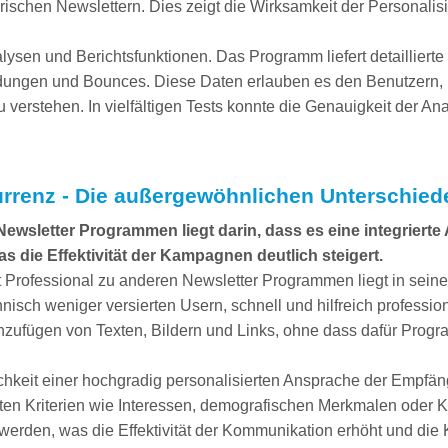
erischen Newslettern. Dies zeigt die Wirksamkeit der Personali
ysen und Berichtsfunktionen. Das Programm liefert detaillierte
dungen und Bounces. Diese Daten erlauben es den Benutzern,
u verstehen. In vielfältigen Tests konnte die Genauigkeit der An
urrenz - Die außergewöhnlichen Unterschie
wsletter Programmen liegt darin, dass es eine integrierte A
 die Effektivität der Kampagnen deutlich steigert.
Professional zu anderen Newsletter Programmen liegt in seiner 
isch weniger versierten Usern, schnell und hilfreich profession
inzufügen von Texten, Bildern und Links, ohne dass dafür Prog
glichkeit einer hochgradig personalisierten Ansprache der Empf
ten Kriterien wie Interessen, demografischen Merkmalen oder 
werden, was die Effektivität der Kommunikation erhöht und die