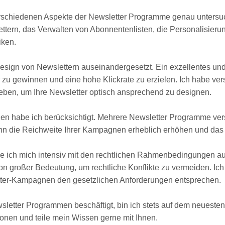
rschiedenen Aspekte der Newsletter Programme genau untersu
tern, das Verwalten von Abonnentenlisten, die Personalisierun
iken.
sign von Newslettern auseinandergesetzt. Ein exzellentes und 
 zu gewinnen und eine hohe Klickrate zu erzielen. Ich habe ve
eben, um Ihre Newsletter optisch ansprechend zu designen.
en habe ich berücksichtigt. Mehrere Newsletter Programme versc
kann die Reichweite Ihrer Kampagnen erheblich erhöhen und das
be ich mich intensiv mit den rechtlichen Rahmenbedingungen a
on großer Bedeutung, um rechtliche Konflikte zu vermeiden. Ich
etter-Kampagnen den gesetzlichen Anforderungen entsprechen.
ewsletter Programmen beschäftigt, bin ich stets auf dem neuest
ionen und teile mein Wissen gerne mit Ihnen.