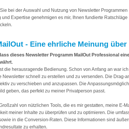
ie bei der Auswahl und Nutzung von Newsletter Programmen unte
ng und Expertise genehmigen es mir, Ihnen fundierte Ratschl
ckeln.
ailOut - Eine ehrliche Meinung über
 dass dieses Newsletter Programm MailOut Professional ei
währt.
st die herausragende Bedienung. Schon von Anfang an war ich b
e Newsletter schnell zu erstellen und zu versenden. Die Drag-an
effektiv zu verschieben und anzupassen. Die Anpassungsmöglichk
ld geben, das perfekt zu meiner Privatperson passt.
 Großzahl von nützlichen Tools, die es mir gestatten, meine E-
eit meiner Inhalte zu überprüfen und zu optimieren. Die umfass
sowie in die Conversion-Raten. Diese Informationen sind äußers
dresultate zu erhalten.